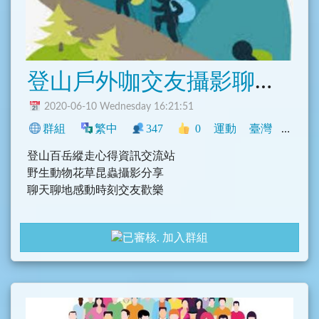
登山戶外咖交友攝影聊天分享群
2020-06-10 Wednesday 16:21:51
群組
繁中
347
0
運動
臺灣
旅遊
登山百岳縱走心得資訊交流站
野生動物花草昆蟲攝影分享
聊天聊地感動時刻交友歡樂
加入群組