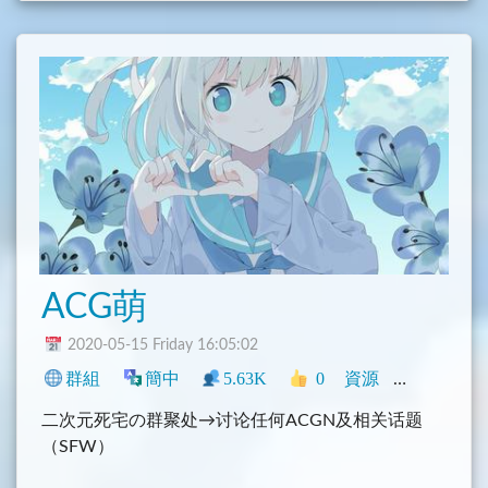
欢迎面临高考的学生和任何人加入
(这不等于没说嘛)
以上
感谢支持
ACG萌
2020-05-15 Friday 16:05:02
群組
簡中
5.63K
0
資源
中文圈
社
二次元死宅の群聚处→讨论任何ACGN及相关话题
（SFW）