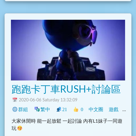
跑跑卡丁車RUSH+討論區
2020-06-06 Saturday 13:32:09
群組
繁中
21
0
中文圈
遊戲
閒聊
大家休閒時 能一起放鬆 一起討論 內有L1妹子一同遊
玩