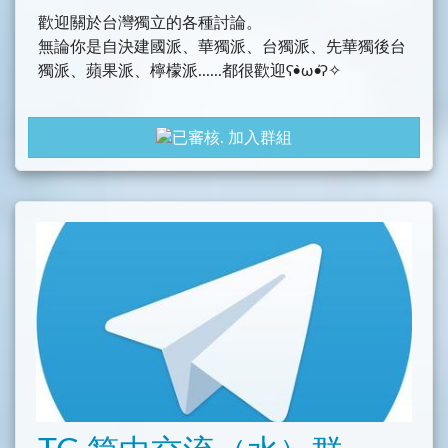
歡迎關於台灣獨立的各種討論。
無論你是自決建國派、華獨派、台獨派、先華獨後台
獨派、蘋果派、檸檬派......都很歡迎ʕ•̀ω•́ʔ✧
加入群組