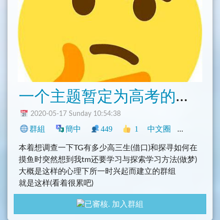
一个主题暂定为高考的群组（大概）
2020-05-17 Sunday 10:54:38
群組
簡中
449
1
中文圈
社群
興趣
本着想调查一下TG有多少高三生(借口)和探寻如何在
摸鱼时突然想到我tm还要学习与探索学习方法(做梦)
大概是这样的心理下所一时兴起而建立的群组
就是这样(看着很累吧)
//50+
加入群組
就这样
欢迎分享交流学习和非学习的一切