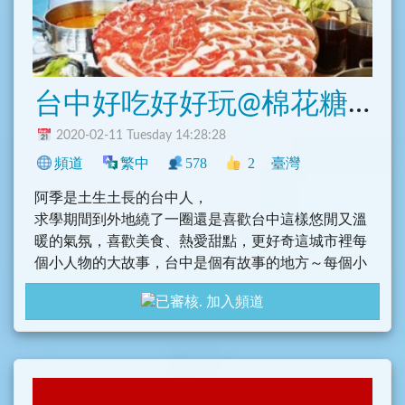
這些不可思議的熱情，都是網路上的溫度。
台中好吃好好玩@棉花糖的天空
2020-02-11 Tuesday 14:28:28
頻道
繁中
578
2
臺灣
阿季是土生土長的台中人，
求學期間到外地繞了一圈還是喜歡台中這樣悠閒又溫
暖的氣氛，喜歡美食、熱愛甜點，更好奇這城市裡每
個小人物的大故事，台中是個有故事的地方～每個小
巷景點、角落小店都有聽不完的小秘密，快來！這天
加入頻道
空裡好多甜甜棉花糖般的夢想！
一起來發掘中台灣更多精彩片段！
粉絲團：https://pse.is/P2JDW
IG：__cotton.pink__