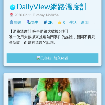
DailyView網路溫度計
2020-02-11 Tuesday 14:30:54
頻道
繁中
2K
0
生活
新聞
中文圈
【網路溫度計 時事網路大數據分析】
唯一使用大數據來挑選熱門事件的媒體，新聞不再只
是新聞，而是有溫度的話題。
有人說，網路科技的普及，讓人和人之間少了面對面
加入頻道
接觸，失去了熱度。是嗎？
其實，當你在FB、Blog抒發心情時，朋友的關心卻讓
你心頭暖暖的。
當你在PTT爬文，鄉民推文讓你笑到臉紅流眼淚，才
發現同好還真多啊！
甚至，在網路上樂於潛水的你，透過網路串聯動員，
號召數十萬的人民，一同走上街頭！
你感受到了嗎？