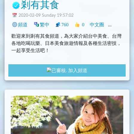
剎有其食
2020-02-09 Sunday 19:57:02
頻道
繁中
760
0
中文圈
臺灣
旅遊
歡迎來到剎有其食頻道，為大家介紹台中美食、台灣
各地吃喝玩樂、日本美食旅遊情報及各種生活密技，
一起享受生活吧！
部落格：https://safood.tw/
加入頻道
粉絲團：https://www.facebook.com/seznablog/
Youtube：https://pse.is/sezna