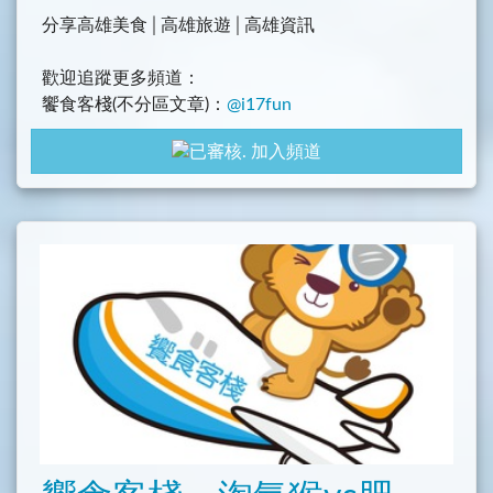
分享高雄美食│高雄旅遊│高雄資訊
歡迎追蹤更多頻道：
饗食客棧(不分區文章)：
@i17fun
走跳全台中：
@tc_goodlife
加入頻道
走跳全高雄：
@Kh_goodlife
走跳全屏東：
@pt_goodlife
-
本頻道由以多位部落客提供分享，有意願合作供稿的
部落客，請私訊：https://www.facebook.com/i17fu
n/