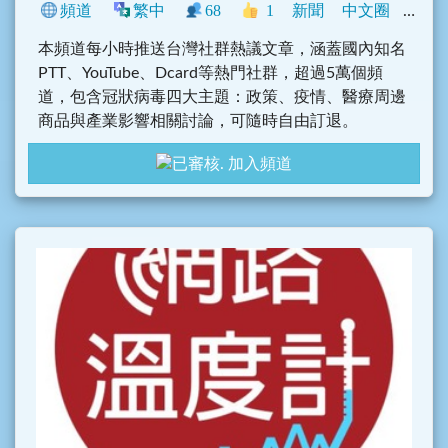
頻道
繁中
68
1
新聞
中文圈
臺灣
本頻道每小時推送台灣社群熱議文章，涵蓋國內知名
PTT、YouTube、Dcard等熱門社群，超過5萬個頻
道，包含冠狀病毒四大主題：政策、疫情、醫療周邊
商品與產業影響相關討論，可隨時自由訂退。
訂閱新聞情報
@opview_2019nCoV_news
加入頻道