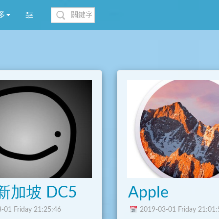
多
新加坡 DC5
Apple
-01 Friday 21:25:46
2019-03-01 Friday 21:01: