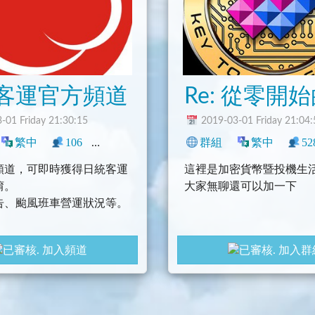
客運官方頻道
-01 Friday 21:30:15
2019-03-01 Friday 21:04:
閒聊
繁中
106
1
臺灣
其它
群組
繁中
52
頻道，可即時獲得日統客運
這裡是加密貨幣暨投機生
唷。
大家無聊還可以加一下
告、颱風班車營運狀況等。
加入頻道
加入群