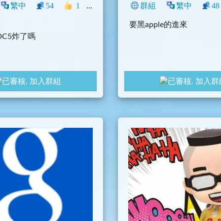
繁中
54
1
臺灣
Telegram
群組
閒聊
繁中
48
要黑apple的進來
m DC5炸了嗎
加入群組
加入群