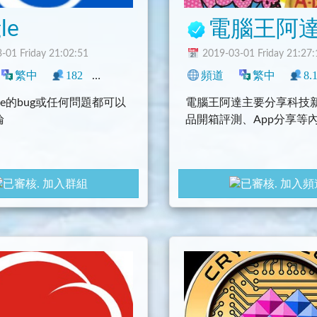
le
電腦王阿達 KOC
-01 Friday 21:02:51
2019-03-01 Friday 21:27:
遊戲
繁中
閒聊
182
0
中文圈
臺灣
頻道
閒聊
繁中
8.
gle的bug或任何問題都可以
電腦王阿達主要分享科技新
論
品開箱評測、App分享等
加入群組
加入頻