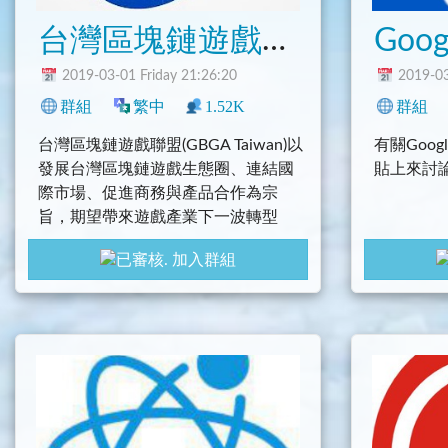
台灣區塊鏈遊戲社群
Goog
2019-03-01 Friday 21:26:20
2019-03
群組
繁中
1.52K
0
臺灣
程式
群組
科技
台灣區塊鏈遊戲聯盟(GBGA Taiwan)以
有關Goo
發展台灣區塊鏈遊戲生態圈、連結國
貼上來討
際市場、促進商務與產品合作為宗
旨，期望帶來遊戲產業下一波轉型
透過社群小聚、開發者Workshop與年
加入群組
會，紮實前進，創造鏈遊無限可能性