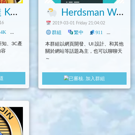
PC
Herdsman Web Developer
16
2019-03-01 Friday 21:04:02
14K
0
新聞
臺灣
科技
群組
繁中
911
0
臺灣
知、3C產
本群組以網頁開發、UI 設計、和其他
內容
關於網站等話題為主，也可以聊聊天
～
道
加入群組