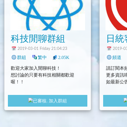
科技閒聊群組
日統
2019-03-01 Friday 21:04:23
2019-03
群組
繁中
2.05K
1
臺灣
科技
頻道
社群
歡迎大家加入閒聊科技！
請訂閱本
想討論的只要有科技相關都歡迎
更多資訊
喔！！
如最新公
加入群組