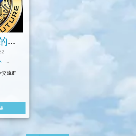
Re: 從零開始的公園生活交流群
52
8
0
臺灣
科技
社群
閒聊
活交流群
組