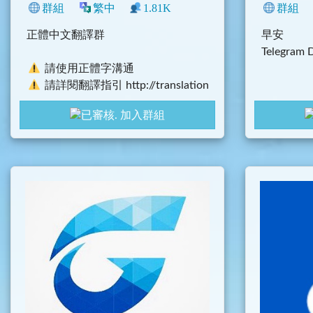
群組
繁中
1.81K
1
臺灣
Telegram
群組
正體中文翻譯群
早安
Telegra
請使用正體字溝通
請詳閱翻譯指引 http://translation
-taiwan.gitbook.io/
加入群組