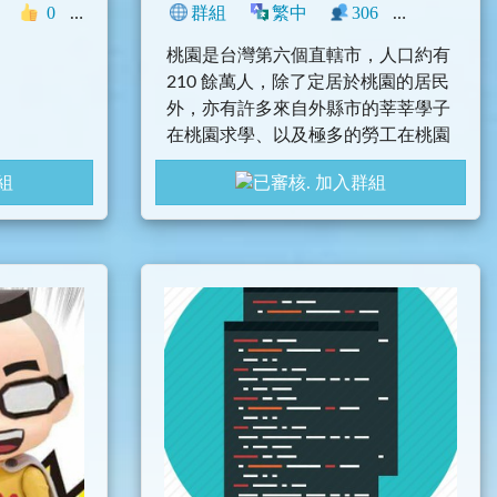
0
中文圈
臺灣
群組
閒聊
繁中
306
0
地區
桃園是台灣第六個直轄市，人口約有
210 餘萬人，除了定居於桃園的居民
外，亦有許多來自外縣市的莘莘學子
在桃園求學、以及極多的勞工在桃園
打拼。
組
加入群組