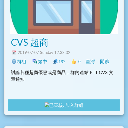
的問題…。
簡體字、廣告、垃圾、徵人、NSFW、人身攻
擊、謾罵…等 SPAM 訊息。
CVS 超商
2019-07-07 Sunday 12:33:32
群組
繁中
197
0
臺灣
閒聊
討論各種超商優惠或是商品，群內連結 PTT CVS 文
章通知
加入群組