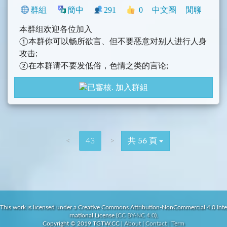
群組
簡中
291
0
中文圈
閒聊
本群组欢迎各位加入
①本群你可以畅所欲言、但不要恶意对别人进行人身
攻击;
②在本群请不要发低俗，色情之类的言论;
③禁止发言侮骂吧主以及吧内的任何的成员。
加入群組
<
43
>
共 56 頁
This work is licensed under a Creative Commons Attribution-NonCommercial 4.0 Inte
rnational License (
CC BY-NC 4.0
).
Copyright © 2019 TGTW.CC
|
About
|
Contact
|
Term