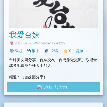
我愛台妹
2019-07-03 Wednesday 17:41:25
群組
繁中
1.26K
0
資源
中文圈
臺
台妹美女圖分享、台妹交友、台灣旅遊交流。歡迎全
球各地喜愛台妹人士加入。
頻道：（台妹圖分享）
@ILoveTaiMei
加入群組
群組：（台妹情報交流）
@ILoveTMei