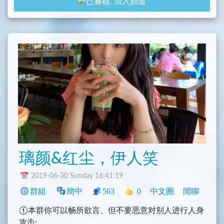
加入頻道
璃颜&红尘，伊人笑
2019-06-30 Sunday 16:41:19
群組
簡中
563
0
中文圈
閒聊
①本群你可以畅所欲言、但不要恶意对别人进行人身
攻击;