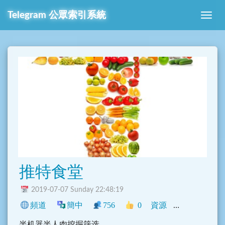
Telegram 公眾索引系統
推特食堂
2019-07-07 Sunday 22:48:19
頻道
簡中
756
0
資源
中文圈
旅遊
半机器半人肉挖掘筛选