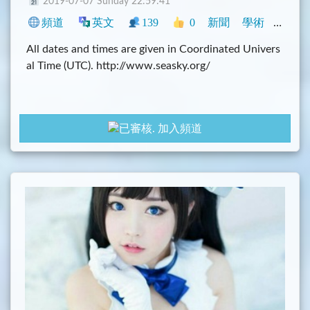
2019-07-07 Sunday 22:59:41
頻道
英文
139
0
新聞
學術
興趣
All dates and times are given in Coordinated Univers
al Time (UTC). http://www.seasky.org/
加入頻道