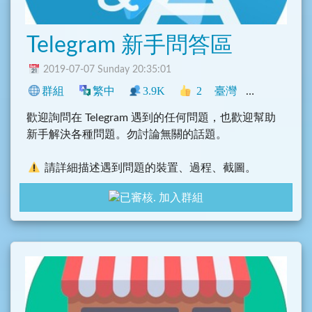
Telegram 新手問答區
2019-07-07 Sunday 20:35:01
群組
繁中
3.9K
2
臺灣
Telegram
歡迎詢問在 Telegram 遇到的任何問題，也歡迎幫助
新手解決各種問題。勿討論無關的話題。
請詳細描述遇到問題的裝置、過程、截圖。
加入群組
原則上歡迎任何人，但限定只能使用「正體中
文」。
要友善、有禮貌、和平、不搗亂鬧群，態度不佳
者則考慮禁言處分。
討論 Telegram 重要事件、詢問 Telegram 使用上