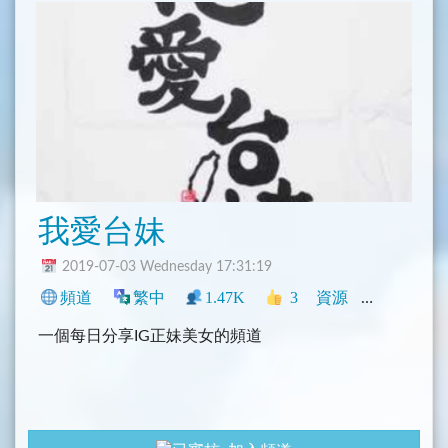
本群禁貼露點照，違者BAN。
我愛台妹
2019-07-03 Wednesday 17:31:19
頻道
繁中
1.47K
3
資源
中文圈
臺
一個每日分享IG正妹美女的頻道