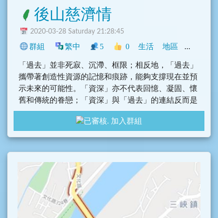
後山慈濟情
2020-03-28 Saturday 21:28:45
群組
繁中
5
0
生活
地區
臺灣
「過去」並非死寂、沉滯、框限；相反地，「過去」
攜帶著創造性資源的記憶和痕跡，能夠支撐現在並預
示未來的可能性。「資深」亦不代表回憶、凝固、懷
舊和傳統的眷戀；「資深」與「過去」的連結反而是
它現在生存的契機和展望未來的願景。
加入群組