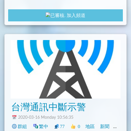
gayhub: https://github.com/tasi788/TaiwanAlertBot
加入頻道
==========
Icons made by Freepik
is licensed by CC 3.0
台灣通訊中斷示警
2020-03-16 Monday 10:56:35
群組
繁中
77
0
地區
新聞
臺灣