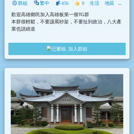
群組
繁中
456
0
生活
地區
臺灣
歡迎高雄鄉民加入高雄板第一個TG群
本群很輕鬆，不要謾罵吵架，不要扯到政治，八大產
業也請繞道
和和氣氣，展現高雄人人情味~
加入群組
大家可以分享生活大小事，分享好吃情報，賣場揪團
分購
只要高雄點滿滿的就可以一起分享唷
再次歡迎大家
也請大家廣邀身邊朋友加入 TG 哈啦群唷 ~