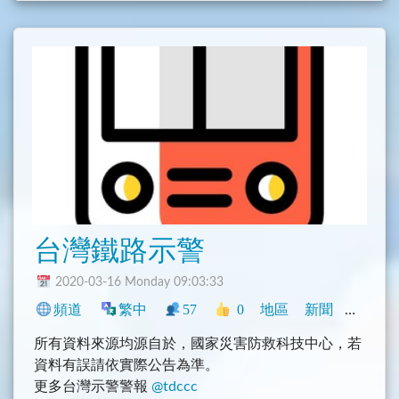
is licensed by CC 3.0
台灣鐵路示警
2020-03-16 Monday 09:03:33
頻道
繁中
57
0
地區
新聞
臺灣
所有資料來源均源自於，國家災害防救科技中心，若
資料有誤請依實際公告為準。
更多台灣示警警報
@tdccc