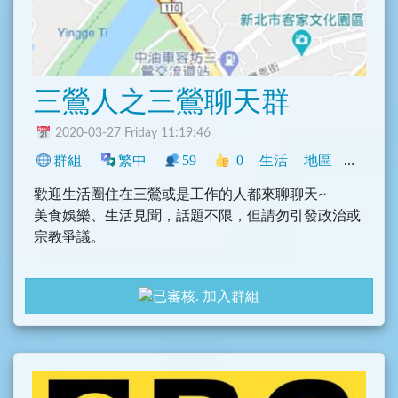
三鶯人之三鶯聊天群
2020-03-27 Friday 11:19:46
群組
繁中
59
0
生活
地區
中文圈
歡迎生活圈住在三鶯或是工作的人都來聊聊天~
美食娛樂、生活見聞，話題不限，但請勿引發政治或
宗教爭議。
加入群組