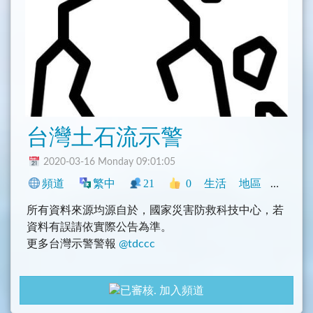
台灣土石流示警
2020-03-16 Monday 09:01:05
頻道
繁中
21
0
生活
地區
臺灣
所有資料來源均源自於，國家災害防救科技中心，若
資料有誤請依實際公告為準。
更多台灣示警警報
@tdccc
gayhub: https://github.com/tasi788/TaiwanAlertBot
加入頻道
====================
Icons made by Those Icons