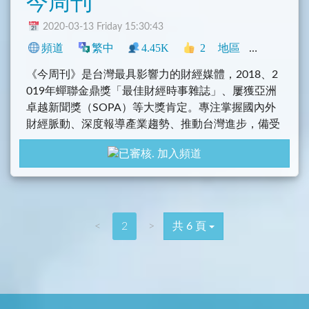
今周刊
2020-03-13 Friday 15:30:43
頻道
繁中
4.45K
2
地區
新聞
中文
《今周刊》是台灣最具影響力的財經媒體，2018、2
019年蟬聯金鼎獎「最佳財經時事雜誌」、屢獲亞洲
卓越新聞獎（SOPA）等大獎肯定。專注掌握國內外
財經脈動、深度報導產業趨勢、推動台灣進步，備受
各界肯定。
加入頻道
<
2
>
共 6 頁