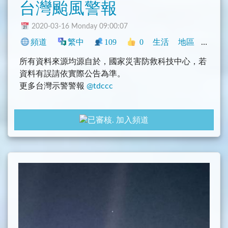
台灣颱風警報
2020-03-16 Monday 09:00:07
頻道
繁中
109
0
生活
地區
中文圈
所有資料來源均源自於，國家災害防救科技中心，若
資料有誤請依實際公告為準。
更多台灣示警警報
@tdccc
gayhub: https://github.com/tasi788/TaiwanAlertBot
加入頻道
================
Icons made by freepik
licensed by CC 3.0