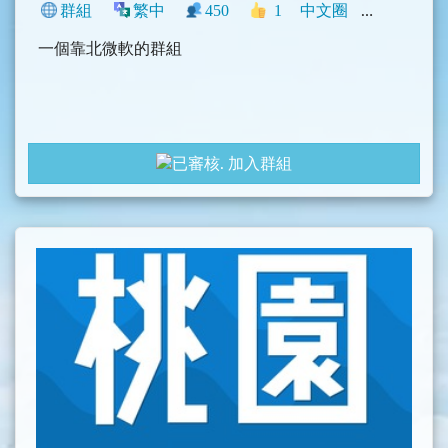
群組
繁中
450
1
中文圈
臺灣
閒聊
一個靠北微軟的群組
加入群組